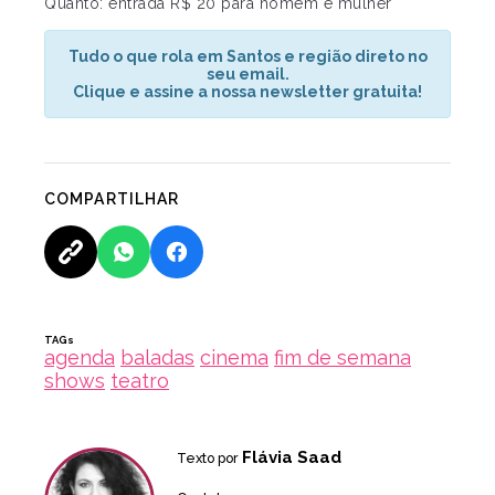
Quanto: entrada R$ 20 para homem e mulher
Tudo o que rola em Santos e região direto no
seu email.
Clique e assine a nossa newsletter gratuita!
COMPARTILHAR
TAGs
agenda
baladas
cinema
fim de semana
shows
teatro
Flávia Saad
Texto por