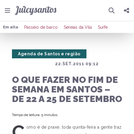
Pesquisar
Compartilhar
Em alta
Passeio de barco
Sereias da Vila
Surfe
Copiar o link
Agenda de Santos e região
Enviar por Whatsapp
22.SET.2011 09:12
Publicar no Facebook
O QUE FAZER NO FIM DE
Publicar no X
SEMANA EM SANTOS –
DE 22 A 25 DE SETEMBRO
Tempo de leitura: 5 minutos
C
omo é de praxe, toda quinta-feira a gente traz