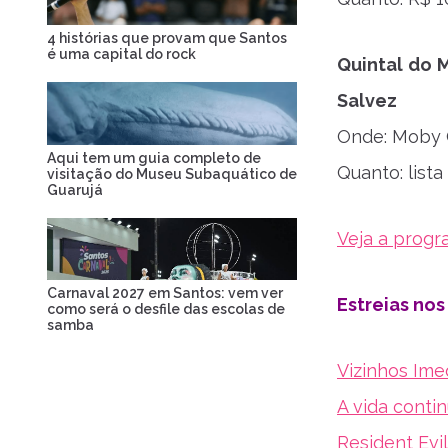
4 histórias que provam que Santos
é uma capital do rock
Quintal do 
Salvez
Onde: Moby C
Aqui tem um guia completo de
Quanto: list
visitação do Museu Subaquático de
Guarujá
Veja a progr
Carnaval 2027 em Santos: vem ver
Estreias no
como será o desfile das escolas de
samba
Vizinhos Ime
A vida conti
Resident Evil