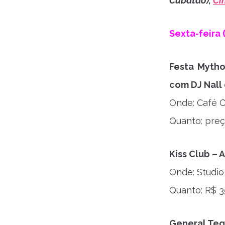
Cubatão),
Ci
Sexta-feira 
Festa Myth
com DJ Nall 
Onde: Café C
Quanto: preç
Kiss Club –
Onde: Studio
Quanto: R$ 3
General Teq