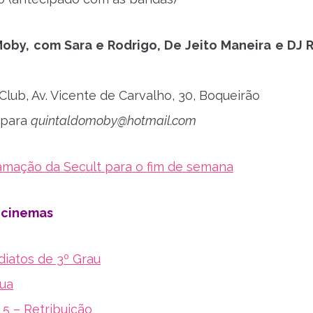
Moby, com Sara e Rodrigo, De Jeito Maneira e DJ 
lub, Av. Vicente de Carvalho, 30, Boqueirão
a para
quintaldomoby@hotmail.com
amação da Secult para o fim de semana
s cinemas
diatos de 3º Grau
nua
 5 – Retribuição