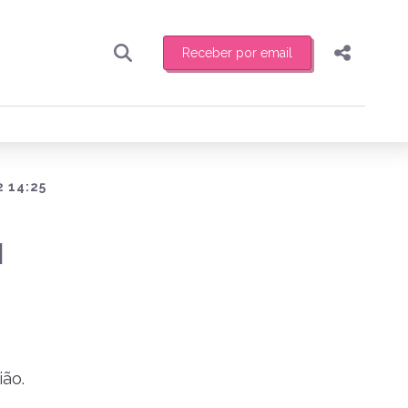
Receber por email
Pesquisar
Compartilhar
ber toda sexta-feira de manhã o resumo
.
Copiar o link
Enviar por Whatsapp
2 14:25
Publicar no Facebook
receber novidades
M
Publicar no X
ião.