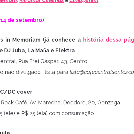
nemark
,
Miramar Cinemas
e
Cinesystem
(14 de setembro)
os in Memoriam (já conhece a
história dessa pág
e DJ Juba, La Mafia e Elektra
entral, Rua Frei Gaspar, 43, Centro
o não divulgado; lista para
lista@cafecentralsantos.c
 AC/DC cover
 Rock Café, Av. Marechal Deodoro, 80, Gonzaga
5 (ele) e R$ 25 (ela) com consumação
uila