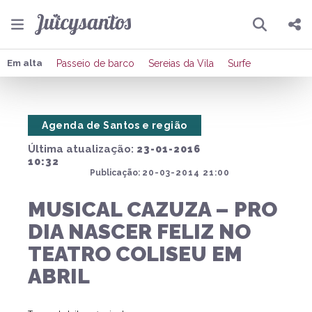
Pesquisar
Compartilhar
Em alta
Passeio de barco
Sereias da Vila
Surfe
Copiar o link
Agenda de Santos e região
Enviar por Whatsapp
Última atualização:
23-01-2016
Publicar no Facebook
10:32
Publicação:
20-03-2014 21:00
Publicar no X
MUSICAL CAZUZA – PRO
DIA NASCER FELIZ NO
TEATRO COLISEU EM
ABRIL