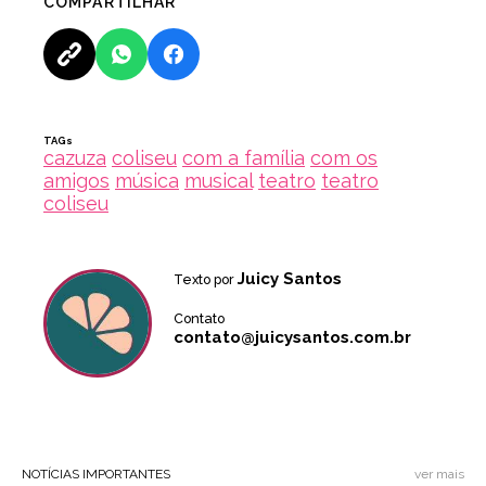
COMPARTILHAR
TAGs
cazuza
coliseu
com a família
com os
amigos
música
musical
teatro
teatro
coliseu
Juicy Santos
Texto por
Contato
contato@juicysantos.com.br
NOTÍCIAS IMPORTANTES
ver mais