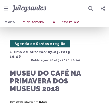
Pesquisar
Compartilhar
Em alta
Fim de semana
TEA
Festa italiana
Copiar o link
Agenda de Santos e região
Enviar por Whatsapp
Última atualização:
07-03-2019
Publicar no Facebook
19:46
Publicação:
16-09-2018 10:00
Publicar no X
MUSEU DO CAFÉ NA
PRIMAVERA DOS
MUSEUS 2018
Tempo de leitura: 3 minutos