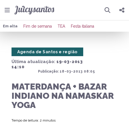
Pesquisar
Compartilhar
Em alta
Fim de semana
TEA
Festa italiana
Copiar o link
Agenda de Santos e região
Enviar por Whatsapp
Última atualização:
19-03-2013
Publicar no Facebook
14:10
Publicação:
18-03-2013 08:05
Publicar no X
MATERDANÇA + BAZAR
INDIANO NA NAMASKAR
YOGA
Tempo de leitura: 2 minutos