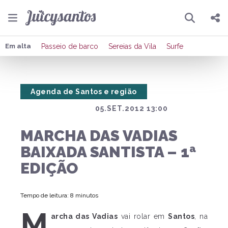
Pesquisar
Compartilhar
Em alta
Passeio de barco
Sereias da Vila
Surfe
Copiar o link
Agenda de Santos e região
Enviar por Whatsapp
05.SET.2012 13:00
Publicar no Facebook
MARCHA DAS VADIAS
Publicar no X
BAIXADA SANTISTA – 1ª
EDIÇÃO
Tempo de leitura: 8 minutos
M
archa das Vadias
vai rolar em
Santos
, na