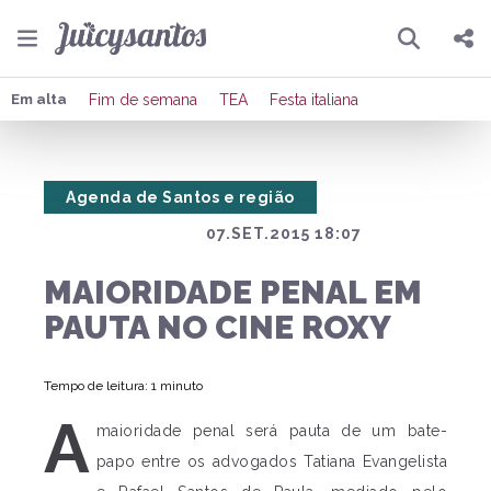
Pesquisar
Compartilhar
Em alta
Fim de semana
TEA
Festa italiana
Copiar o link
Agenda de Santos e região
Enviar por Whatsapp
07.SET.2015 18:07
Publicar no Facebook
MAIORIDADE PENAL EM
Publicar no X
PAUTA NO CINE ROXY
Tempo de leitura: 1 minuto
A
maioridade penal será pauta de um bate-
papo entre os advogados Tatiana Evangelista