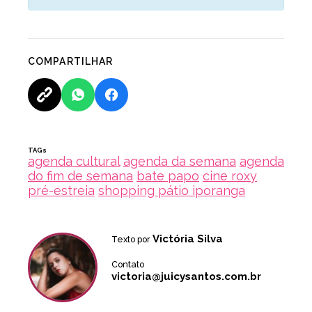
COMPARTILHAR
TAGs
agenda cultural
agenda da semana
agenda
do fim de semana
bate papo
cine roxy
pré-estreia
shopping pátio iporanga
Victória Silva
Texto por
Contato
victoria@juicysantos.com.br