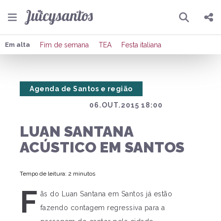
Pesquisar
Compartilhar
Em alta
Fim de semana
TEA
Festa italiana
Copiar o link
Agenda de Santos e região
Enviar por Whatsapp
06.OUT.2015 18:00
Publicar no Facebook
LUAN SANTANA
Publicar no X
ACÚSTICO EM SANTOS
Tempo de leitura: 2 minutos
F
ãs do Luan Santana em Santos já estão
fazendo contagem regressiva para a