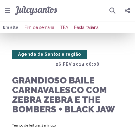
Pesquisar
Compartilhar
Em alta
Fim de semana
TEA
Festa italiana
Copiar o link
Agenda de Santos e região
Enviar por Whatsapp
26.FEV.2014 08:08
Publicar no Facebook
GRANDIOSO BAILE
Publicar no X
CARNAVALESCO COM
ZEBRA ZEBRA E THE
BOMBERS + BLACK JAW
Tempo de leitura: 1 minuto