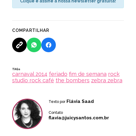
Clique e assine a nossa newsletter gratuita!
COMPARTILHAR
TAGs
carnaval 2014
feriado
fim de semana
rock
studio rock café
the bombers
zebra zebra
Flávia Saad
Texto por
Contato
flavia@juicysantos.com.br