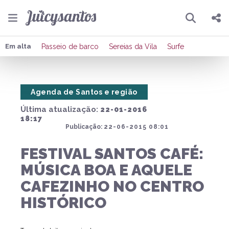
Pesquisar
Compartilhar
Em alta
Passeio de barco
Sereias da Vila
Surfe
Copiar o link
Agenda de Santos e região
Enviar por Whatsapp
Última atualização:
22-01-2016
Publicar no Facebook
18:17
Publicação:
22-06-2015 08:01
Publicar no X
FESTIVAL SANTOS CAFÉ:
MÚSICA BOA E AQUELE
CAFEZINHO NO CENTRO
HISTÓRICO