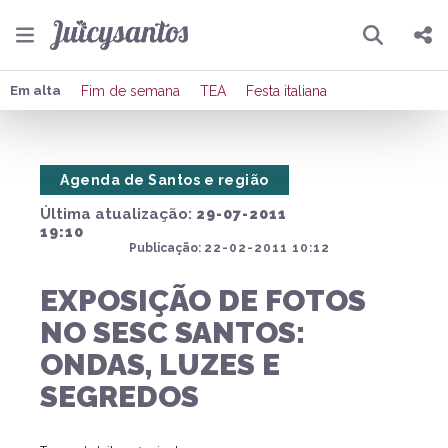
Pesquisar
Compartilhar
Em alta
Fim de semana
TEA
Festa italiana
Copiar o link
Agenda de Santos e região
Enviar por Whatsapp
Última atualização:
29-07-2011
Publicar no Facebook
19:10
Publicação:
22-02-2011 10:12
Publicar no X
EXPOSIÇÃO DE FOTOS
NO SESC SANTOS:
ONDAS, LUZES E
SEGREDOS