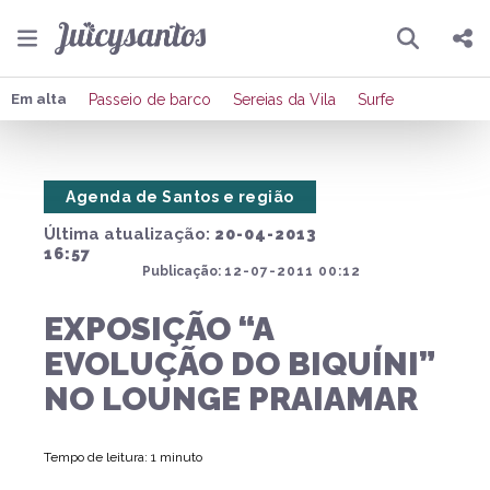
Pesquisar
Compartilhar
Em alta
Passeio de barco
Sereias da Vila
Surfe
Copiar o link
Agenda de Santos e região
Enviar por Whatsapp
Última atualização:
20-04-2013
Publicar no Facebook
16:57
Publicação:
12-07-2011 00:12
Publicar no X
EXPOSIÇÃO “A
EVOLUÇÃO DO BIQUÍNI”
NO LOUNGE PRAIAMAR
Tempo de leitura: 1 minuto