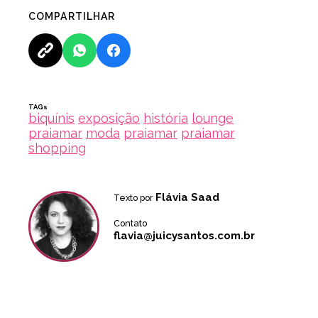
COMPARTILHAR
TAGs
biquínis
exposição
história
lounge
praiamar
moda
praiamar
praiamar
shopping
Flávia Saad
Texto por
Contato
flavia@juicysantos.com.br