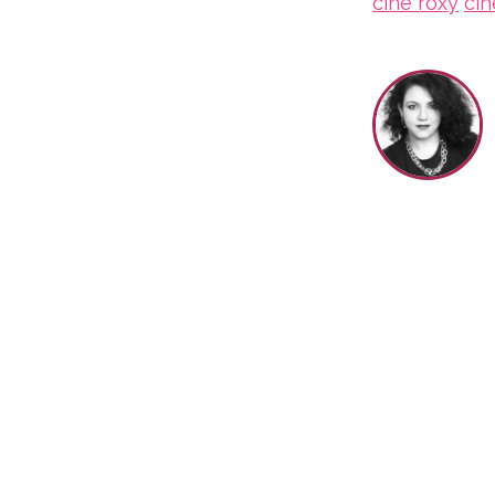
cine roxy
ci