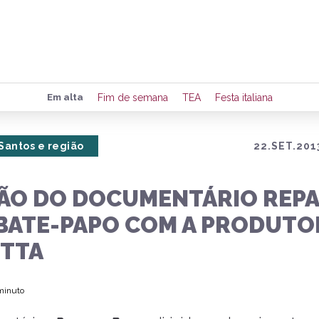
Preencha seus dados para rece
Em alta
Fim de semana
TEA
Festa italiana
de eventos e notícias da região
Santos e região
22.SET.201
Quero 
ÇÃO DO DOCUMENTÁRIO REP
 BATE-PAPO COM A PRODUTO
ETTA
 minuto