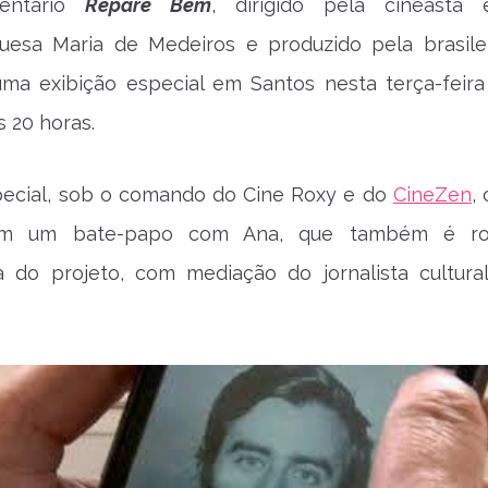
entário
Repare Bem
, dirigido pela cineasta 
uesa Maria de Medeiros e produzido pela brasile
uma exibição especial em Santos nesta terça-feira
s 20 horas.
pecial, sob o comando do Cine Roxy e do
CineZen
,
 um bate-papo com Ana, que também é rote
a do projeto, com mediação do jornalista cultura