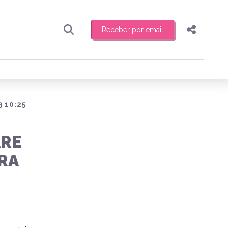
Receber por email
Pesquisar
Compartilhar
ber toda sexta-feira de manhã o resumo
.
Copiar o link
Enviar por Whatsapp
3 10:25
Publicar no Facebook
receber novidades
ARE
Publicar no X
RA