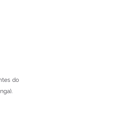
ntes do
nga).