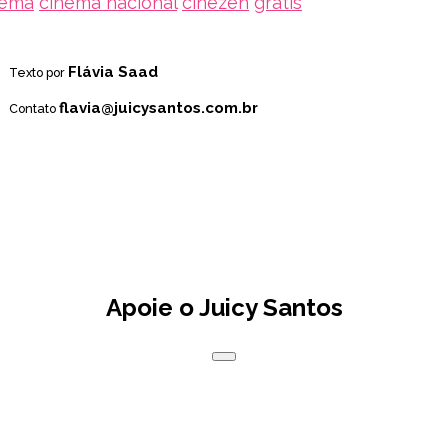
nema
cinema nacional
cinezen
grátis
Flávia Saad
Texto por
flavia@juicysantos.com.br
Contato
Apoie o Juicy Santos