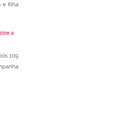
e filha
sine a
após 109
ompanha