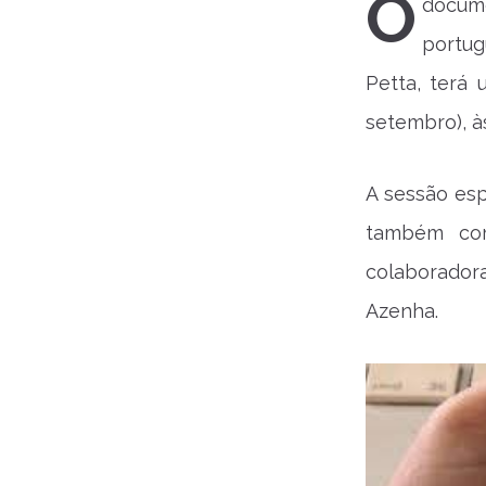
O
docum
portug
Petta, terá 
setembro), à
A sessão es
também com
colaborador
Azenha.