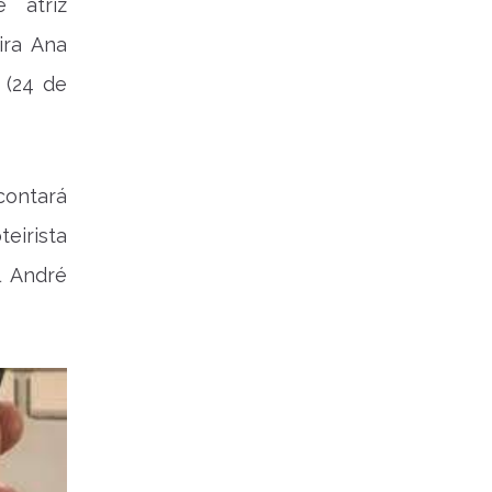
e atriz
ira Ana
 (24 de
 contará
irista
l André