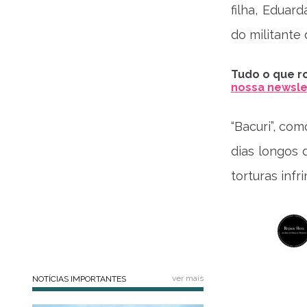
filha, Eduar
do militante
Tudo o que ro
nossa newslet
“Bacuri”, co
dias longos 
torturas inf
ver mais
NOTÍCIAS IMPORTANTES