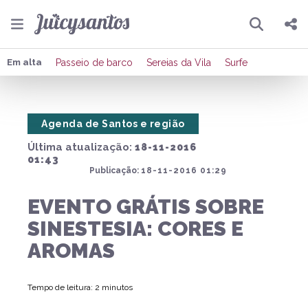
Pesquisar
Compartilhar
Em alta
Passeio de barco
Sereias da Vila
Surfe
Copiar o link
Agenda de Santos e região
Enviar por Whatsapp
Última atualização:
18-11-2016
Publicar no Facebook
01:43
Publicação:
18-11-2016 01:29
Publicar no X
EVENTO GRÁTIS SOBRE
SINESTESIA: CORES E
AROMAS
Tempo de leitura: 2 minutos