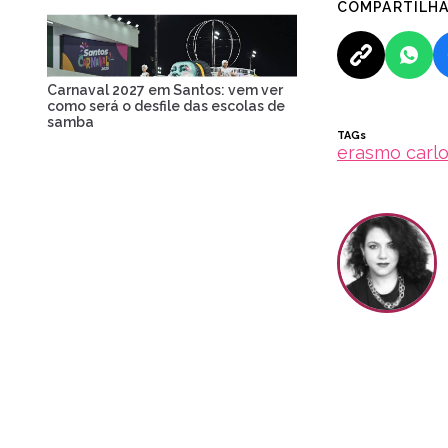
COMPARTILH
Carnaval 2027 em Santos: vem ver
como será o desfile das escolas de
samba
TAGs
erasmo carl