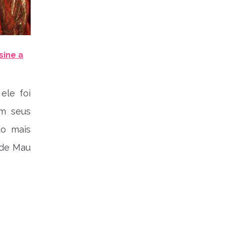
sine a
ele foi
em seus
do mais
 de Mau