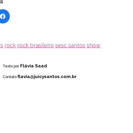
AR
os
rock
rock brasileiro
sesc santos
show
Flávia Saad
Texto por
flavia@juicysantos.com.br
Contato