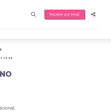
Receber por email
Pesquisar
Compartilhar
ber toda sexta-feira de manhã o resumo
.
Copiar o link
1
Enviar por Whatsapp
1 13:49
Publicar no Facebook
receber novidades
 NO
Publicar no X
cional,