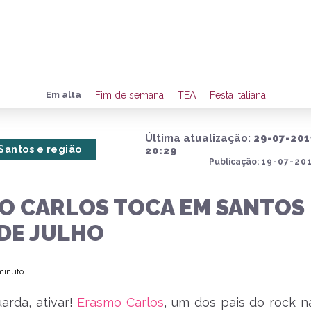
Preencha seus dados para rece
Em alta
Fim de semana
TEA
Festa italiana
de eventos e notícias da região
Última atualização:
29-07-201
Santos e região
20:29
Publicação:
19-07-201
Quero 
O CARLOS TOCA EM SANTOS
 DE JULHO
 minuto
rda, ativar!
Erasmo Carlos
, um dos pais do rock na