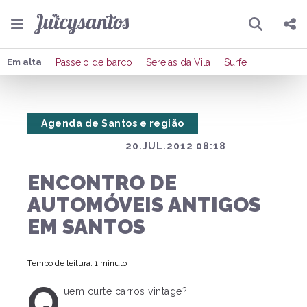
Pesquisar
Compartilhar
Em alta
Passeio de barco
Sereias da Vila
Surfe
Copiar o link
Agenda de Santos e região
Enviar por Whatsapp
20.JUL.2012 08:18
Publicar no Facebook
ENCONTRO DE
Publicar no X
AUTOMÓVEIS ANTIGOS
EM SANTOS
Tempo de leitura: 1 minuto
Q
uem curte carros vintage?