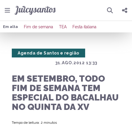
Pesquisar
Compartilhar
Em alta
Fim de semana
TEA
Festa italiana
Copiar o link
Agenda de Santos e região
Enviar por Whatsapp
31.AGO.2012 13:33
Publicar no Facebook
EM SETEMBRO, TODO
Publicar no X
FIM DE SEMANA TEM
ESPECIAL DO BACALHAU
NO QUINTA DA XV
Tempo de leitura: 2 minutos