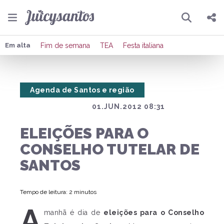
Pesquisar
Compartilhar
Em alta
Fim de semana
TEA
Festa italiana
Copiar o link
Agenda de Santos e região
Enviar por Whatsapp
01.JUN.2012 08:31
Publicar no Facebook
ELEIÇÕES PARA O
Publicar no X
CONSELHO TUTELAR DE
SANTOS
Tempo de leitura: 2 minutos
A
manhã é dia de
eleições para o Conselho