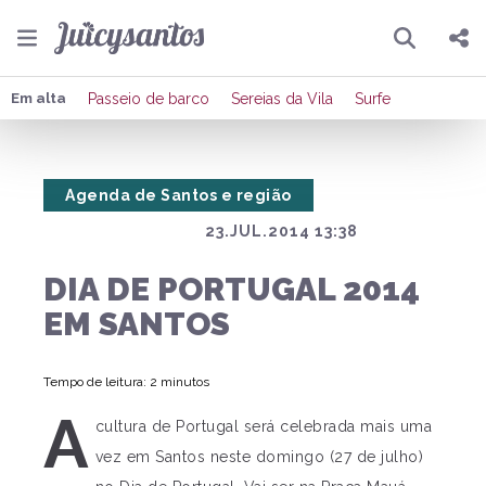
Pesquisar
Compartilhar
Em alta
Passeio de barco
Sereias da Vila
Surfe
Copiar o link
Agenda de Santos e região
Enviar por Whatsapp
23.JUL.2014 13:38
Publicar no Facebook
DIA DE PORTUGAL 2014
Publicar no X
EM SANTOS
Tempo de leitura: 2 minutos
A
cultura de Portugal será celebrada mais uma
vez em Santos neste domingo (27 de julho)