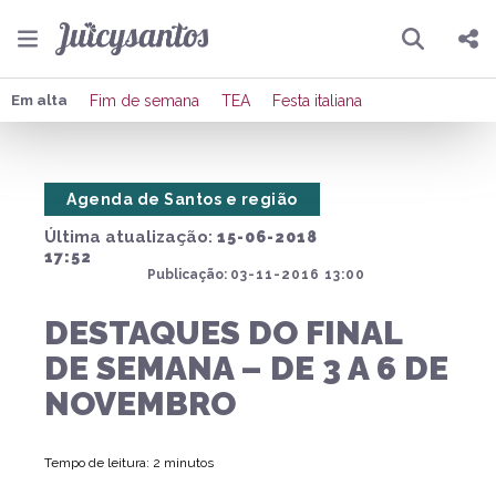
Pesquisar
Compartilhar
Em alta
Fim de semana
TEA
Festa italiana
Copiar o link
Agenda de Santos e região
Enviar por Whatsapp
Última atualização:
15-06-2018
Publicar no Facebook
17:52
Publicação:
03-11-2016 13:00
Publicar no X
DESTAQUES DO FINAL
DE SEMANA – DE 3 A 6 DE
NOVEMBRO
Tempo de leitura: 2 minutos