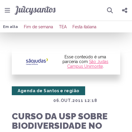
Pesquisar
Compartilhar
Em alta
Fim de semana
TEA
Festa italiana
Copiar o link
Enviar por Whatsapp
Esse conteúdo é uma
parceria com
São Judas
Campus Unimonte
.
Publicar no Facebook
Publicar no X
Agenda de Santos e região
06.OUT.2011 12:18
CURSO DA USP SOBRE
BIODIVERSIDADE NO