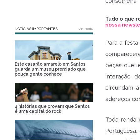
conselheira.
Tudo o que ro
nossa newslet
ver mais
NOTÍCIAS IMPORTANTES
Para a festa
comparecere
Este casarão amarelo em Santos
peças que l
guarda um museu premiado que
pouca gente conhece
interação d
circundam a
adereços com
4 histórias que provam que Santos
é uma capital do rock
Toda renda 
Portuguesa, 