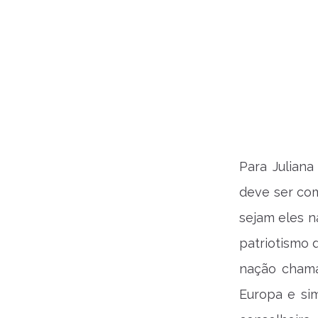
Para Julian
deve ser co
sejam eles n
patriotismo 
nação chama
Europa e sim