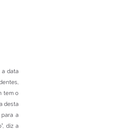
 a data
dentes,
m tem o
a desta
 para a
, diz a