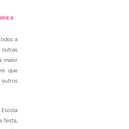
sine a
todos a
 outras
a maior
eis que
 outros
 Escola
 festa,