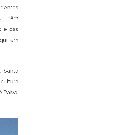
ndentes
ou têm
s e das
qui em
e Santa
cultura
é Paiva,