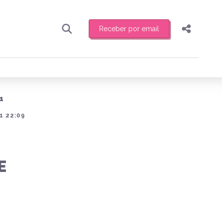
Receber por email
Pesquisar
Compartilhar
ber toda sexta-feira de manhã o resumo
.
Copiar o link
1
Enviar por Whatsapp
1 22:09
Publicar no Facebook
receber novidades
Publicar no X
E