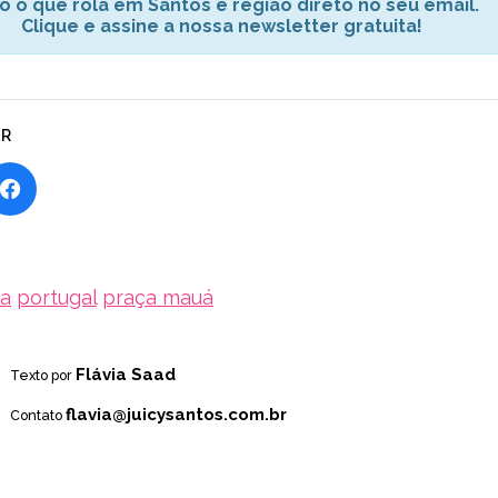
o o que rola em Santos e região direto no seu email.
Clique e assine a nossa newsletter gratuita!
AR
ra
portugal
praça mauá
Flávia Saad
Texto por
flavia@juicysantos.com.br
Contato