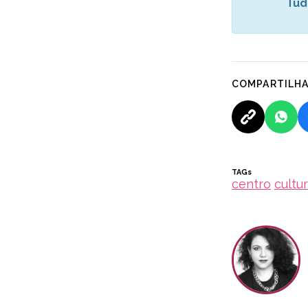
Tud
COMPARTILH
TAGs
centro
cultu