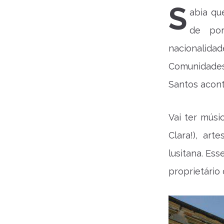
S
abia qu
de por
nacionalida
Comunidade
Santos acont
Vai ter músi
Clara!), art
lusitana. Ess
proprietário 