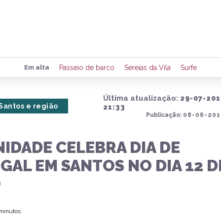
Preencha seus dados para rece
Em alta
Passeio de barco
Sereias da Vila
Surfe
de eventos e notícias da região
Última atualização:
29-07-201
Santos e região
21:33
Publicação:
08-06-201
Quero 
IDADE CELEBRA DIA DE
AL EM SANTOS NO DIA 12 D
O
 minutos