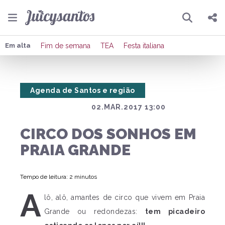
Pesquisar
Compartilhar
Em alta
Fim de semana
TEA
Festa italiana
Copiar o link
Agenda de Santos e região
Enviar por Whatsapp
02.MAR.2017 13:00
Publicar no Facebook
CIRCO DOS SONHOS EM
Publicar no X
PRAIA GRANDE
Tempo de leitura: 2 minutos
A
lô, alô, amantes de circo que vivem em Praia
Grande ou redondezas:
tem picadeiro