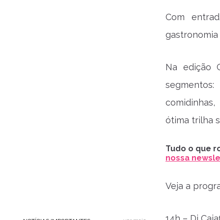
Com entrad
gastronomia
Na edição C
segmentos: 
comidinhas,
ótima trilha 
Tudo o que ro
nossa newslet
Veja a progr
14h – Dj Caiaf