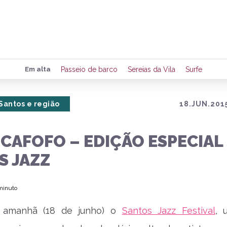
Preencha seus dados para rece
Em alta
Passeio de barco
Sereias da Vila
Surfe
de eventos e notícias da região
Santos e região
18.JUN.2015
Quero 
CAFOFO – EDIÇÃO ESPECIAL
S JAZZ
 minuto
 amanhã (18 de junho) o
Santos Jazz Festival
, 