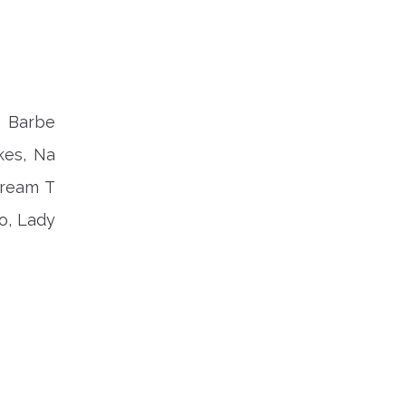
, Barbe
kes, Na
Dream T
o, Lady