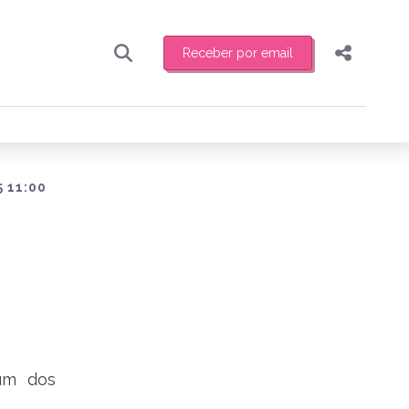
Receber por email
Pesquisar
Compartilhar
ber toda sexta-feira de manhã o resumo
.
Copiar o link
Enviar por Whatsapp
 11:00
Publicar no Facebook
receber novidades
Publicar no X
um dos