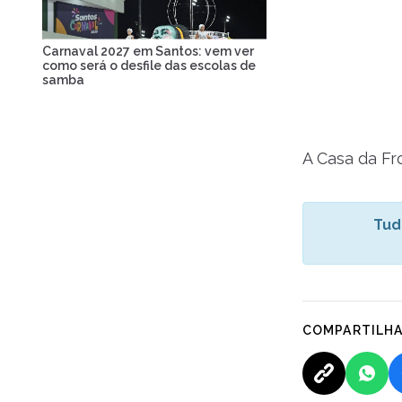
Carnaval 2027 em Santos: vem ver
como será o desfile das escolas de
samba
A Casa da Fro
Tud
COMPARTILH