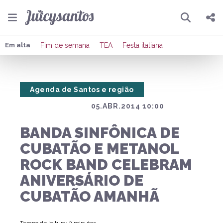
Pesquisar
Compartilhar
Em alta
Fim de semana
TEA
Festa italiana
Copiar o link
Agenda de Santos e região
Enviar por Whatsapp
05.ABR.2014 10:00
Publicar no Facebook
BANDA SINFÔNICA DE
Publicar no X
CUBATÃO E METANOL
ROCK BAND CELEBRAM
ANIVERSÁRIO DE
CUBATÃO AMANHÃ