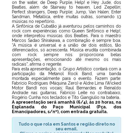
on the water, de Deep Purple, Help! e Hey Jude, dos
Beatles, além de Stairway to heaven, Led Zepellin;
Perfect strangers, Deep Purple; Jump, Van Halen; Enter
Sandman, Metallica, entre muitas outras, somando 13
músicas no repertório.
A Sinfônica de Cubatão já aventurou pelos caminhos do
rock com experiências como Queen Sinfônico e Help!,
onde interpretou músicas dos Beatles. Para o maestro
Marcos Sadao Shirakawa, a combinação é sempre boa.
“A música é universal e a união de dois estilos, tão
diferenciados, só acrescenta. Música erudita combinada
com rock sempre nos proporciona belas
apresentações, emocionando até mesmo os mais
radicais”, afirma o regente.
Para esta apresentação, o Grupo Artístico contará com a
participação da Metanol Rock Band, uma banda
montada especialmente para o evento. Fazem parte:
Fabrício Rodrigues (Máquina Zero) e Aldre Lima (Wicked
Motor Band) nos vocais; Raul Bernardes e Reinaldo
Andrade nas guitarras, Fabrício Leite no contrabaixo,
Rogério Cunha nos teclados e Tito Giangiulio na bateria.
A apresentação será amanhã (6/4), às 20 horas, na
Esplanada do Paço Municipal (Pça. dos
Emancipadores, s/nº), com entrada gratuita.
Tudo o que rola em Santos e região direto no
seu email.