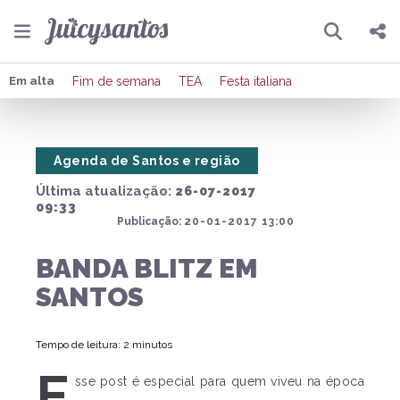
Pesquisar
Compartilhar
Em alta
Fim de semana
TEA
Festa italiana
Copiar o link
Agenda de Santos e região
Enviar por Whatsapp
Última atualização:
26-07-2017
Publicar no Facebook
09:33
Publicação:
20-01-2017 13:00
Publicar no X
BANDA BLITZ EM
SANTOS
Tempo de leitura: 2 minutos
E
sse post é especial para quem viveu na época