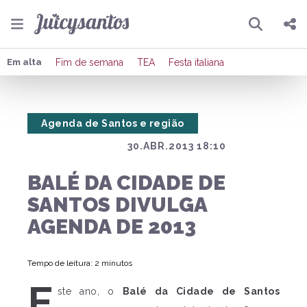
Pesquisar
Compartilhar
Em alta
Fim de semana
TEA
Festa italiana
Copiar o link
Agenda de Santos e região
Enviar por Whatsapp
30.ABR.2013 18:10
Publicar no Facebook
BALÉ DA CIDADE DE
Publicar no X
SANTOS DIVULGA
AGENDA DE 2013
Tempo de leitura: 2 minutos
E
ste ano, o
Balé da Cidade de Santos