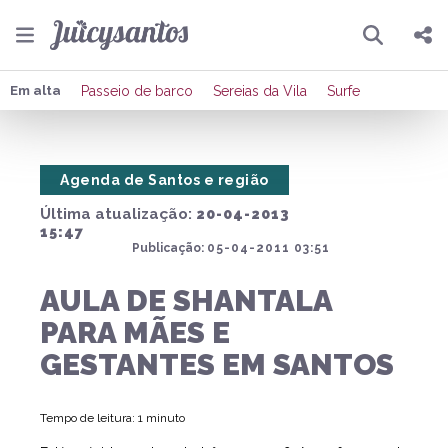
Pesquisar
Compartilhar
Em alta
Passeio de barco
Sereias da Vila
Surfe
Copiar o link
Agenda de Santos e região
Enviar por Whatsapp
Última atualização:
20-04-2013
Publicar no Facebook
15:47
Publicação:
05-04-2011 03:51
Publicar no X
AULA DE SHANTALA
PARA MÃES E
GESTANTES EM SANTOS
Tempo de leitura: 1 minuto