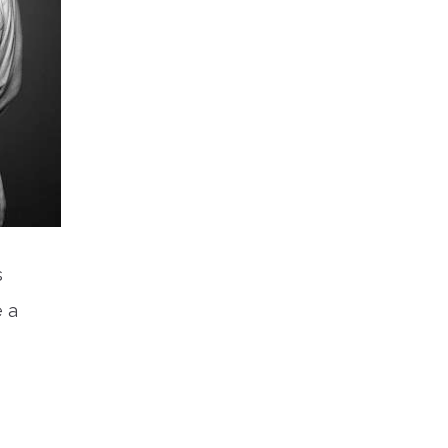
s
e a