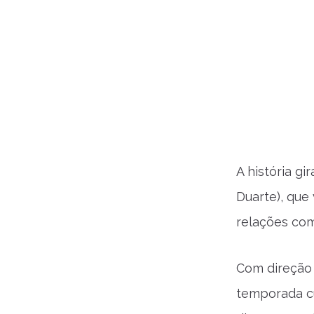
A história g
Duarte), que 
relações com 
Com direção
temporada cu