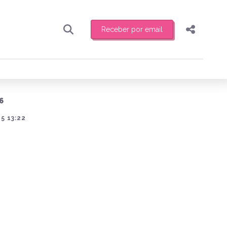
Receber por email
Pesquisar
Compartilhar
ber toda sexta-feira de manhã o resumo
.
Copiar o link
6
Enviar por Whatsapp
5 13:22
Publicar no Facebook
receber novidades
Publicar no X