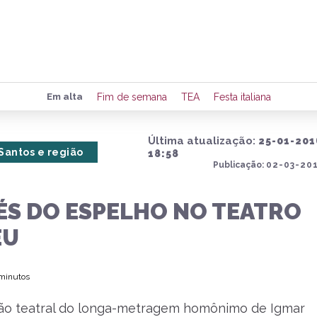
Preencha seus dados para rece
Em alta
Fim de semana
TEA
Festa italiana
de eventos e notícias da região
Última atualização:
25-01-201
Santos e região
18:58
Publicação:
02-03-201
Quero 
ÉS DO ESPELHO NO TEATRO
EU
 minutos
ão teatral do longa-metragem homônimo de Igmar