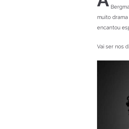
A
Bergma
muito drama
encantou esp
Vai ser nos d