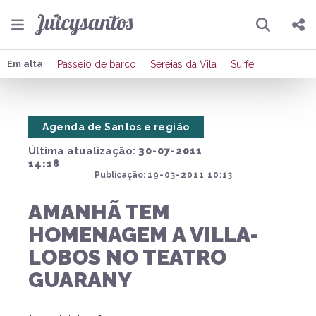
Pesquisar
Compartilhar
Em alta
Passeio de barco
Sereias da Vila
Surfe
Copiar o link
Agenda de Santos e região
Enviar por Whatsapp
Última atualização:
30-07-2011
Publicar no Facebook
14:18
Publicação:
19-03-2011 10:13
Publicar no X
AMANHÃ TEM
HOMENAGEM A VILLA-
LOBOS NO TEATRO
GUARANY