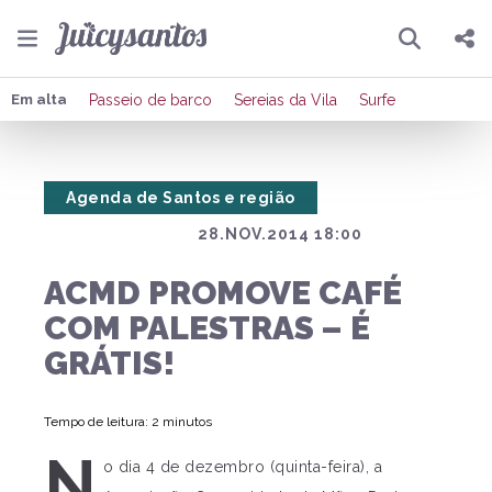
Pesquisar
Compartilhar
Em alta
Passeio de barco
Sereias da Vila
Surfe
Copiar o link
Agenda de Santos e região
Enviar por Whatsapp
28.NOV.2014 18:00
Publicar no Facebook
ACMD PROMOVE CAFÉ
Publicar no X
COM PALESTRAS – É
GRÁTIS!
Tempo de leitura: 2 minutos
N
o dia 4 de dezembro (quinta-feira), a