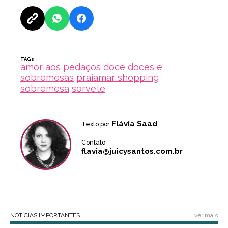
TAGs
amor aos pedaços
doce
doces e
sobremesas
praiamar shopping
sobremesa
sorvete
Flávia Saad
Texto por
Contato
flavia@juicysantos.com.br
NOTÍCIAS IMPORTANTES
ver mais