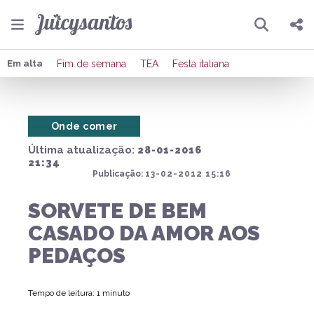
Pesquisar
Compartilhar
Em alta
Fim de semana
TEA
Festa italiana
Copiar o link
Onde comer
Enviar por Whatsapp
Última atualização:
28-01-2016
Publicar no Facebook
21:34
Publicação:
13-02-2012 15:16
Publicar no X
SORVETE DE BEM
CASADO DA AMOR AOS
PEDAÇOS
Tempo de leitura: 1 minuto