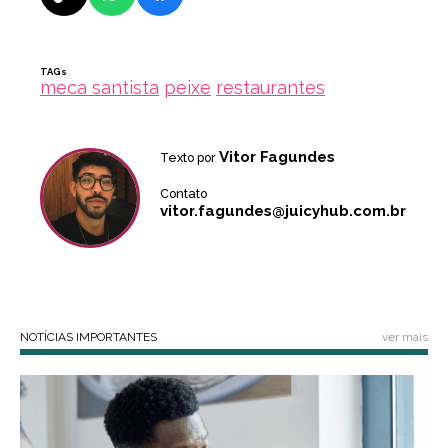
TAGs
meca santista
peixe
restaurantes
Vitor Fagundes
Texto por
Contato
vitor.fagundes@juicyhub.com.br
NOTÍCIAS IMPORTANTES
ver mais