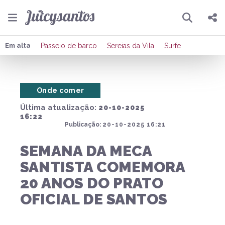
Pesquisar
Compartilhar
Em alta
Passeio de barco
Sereias da Vila
Surfe
Copiar o link
Onde comer
Enviar por Whatsapp
Última atualização:
20-10-2025
Publicar no Facebook
16:22
Publicação:
20-10-2025 16:21
Publicar no X
SEMANA DA MECA
SANTISTA COMEMORA
20 ANOS DO PRATO
OFICIAL DE SANTOS