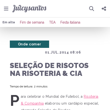
Pesquisar
Compartilhar
Em alta
Fim de semana
TEA
Festa italiana
Copiar o link
Onde comer
Enviar por Whatsapp
01.JUL.2014 08:06
Publicar no Facebook
SELEÇÃO DE RISOTOS
Publicar no X
NA RISOTERIA & CIA
Tempo de leitura: 2 minutos
P
ara celebrar o Mundial de Futebol, a
Risoteria
& Companhia
elaborou um cardápio especial,