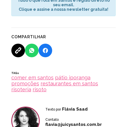
Tudo o que rola em Santos e região direto no
seu email.
Clique e assine a nossa newsletter gratuita!
COMPARTILHAR
TAGs
comer em santos
pátio iporanga
promoções
restaurantes em santos
risoteria
risoto
Flávia Saad
Texto por
Contato
flavia@juicysantos.com.br