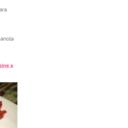
ara
ranola
sine a