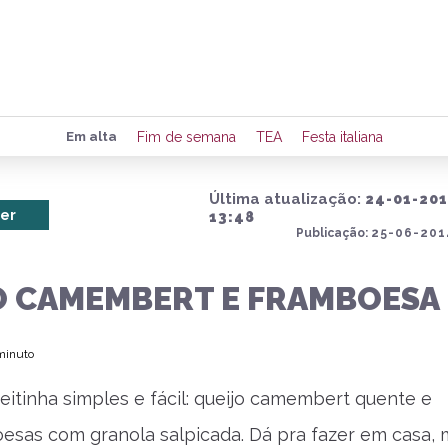
Preencha seus dados para rece
Em alta
Fim de semana
TEA
Festa italiana
de eventos e notícias da região
Última atualização:
24-01-20
er
13:48
Publicação:
25-06-201
Quero 
O CAMEMBERT E FRAMBOESA
 minuto
eitinha simples e fácil: queijo camembert quente e
esas com granola salpicada. Dá pra fazer em casa, 