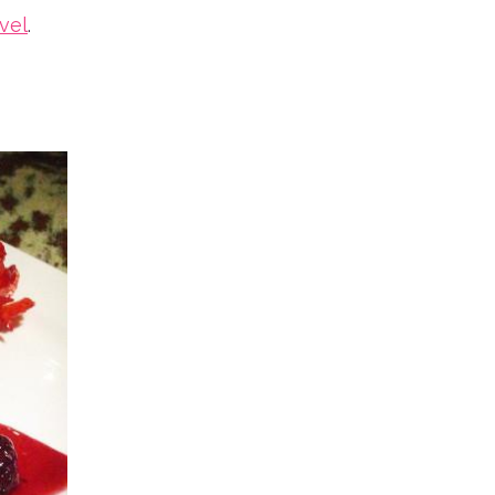
vel
.