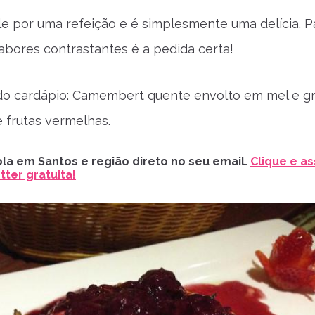
le por uma refeição e é simplesmente uma delícia. P
ores contrastantes é a pedida certa!
do cardápio: Camembert quente envolto em mel e g
 frutas vermelhas.
la em Santos e região direto no seu email.
Clique e as
ter gratuita!