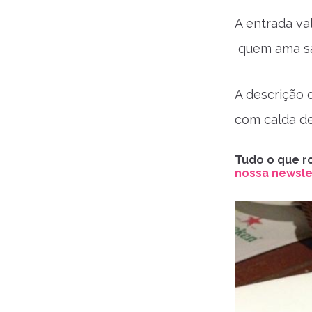
A entrada va
quem ama sab
A descrição 
com calda de
Tudo o que ro
nossa newslet