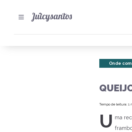
Onde com
QUEIJ
Tempo de leitura: 1
U
ma rec
frambo