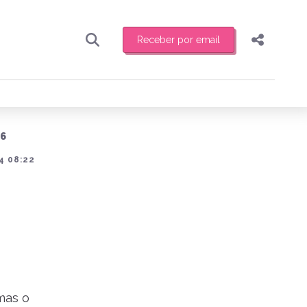
Receber por email
Pesquisar
Compartilhar
ber toda sexta-feira de manhã o resumo
.
Copiar o link
16
Enviar por Whatsapp
4 08:22
Publicar no Facebook
receber novidades
Publicar no X
mas o