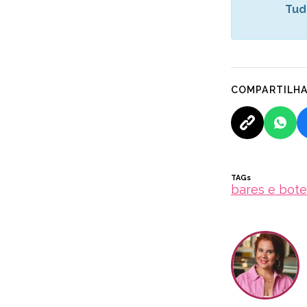
Tud
COMPARTILH
TAGs
bares e bot