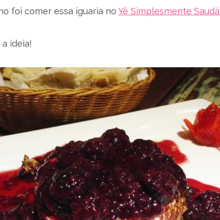
o foi comer essa iguaria no
Yê Simplesmente Saudá
a ideia!