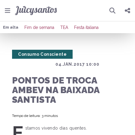
Pesquisar
Compartilhar
Em alta
Fim de semana
TEA
Festa italiana
Copiar o link
Consumo Consciente
Enviar por Whatsapp
04.JAN.2017 10:00
Publicar no Facebook
PONTOS DE TROCA
Publicar no X
AMBEV NA BAIXADA
SANTISTA
Tempo de leitura: 3 minutos
E
stamos vivendo dias quentes.