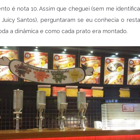
nto é nota 10. Assim que cheguei (sem me identific
 Juicy Santos), perguntaram se eu conhecia o resta
oda a dinâmica e como cada prato era montado.