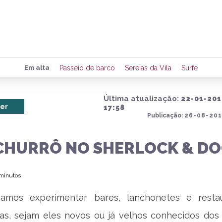
Preencha seus dados para rece
Em alta
Passeio de barco
Sereias da Vila
Surfe
de eventos e notícias da região
Última atualização:
22-01-201
er
17:58
Publicação:
26-08-201
Quero 
 CHURRÔ NO SHERLOCK & D
 minutos
amos experimentar bares, lanchonetes e resta
tas, sejam eles novos ou já velhos conhecidos dos