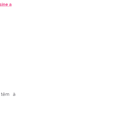
sine a
 têm à