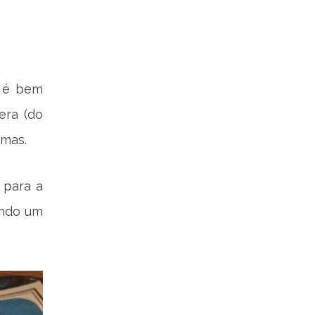
e é bem
era (do
emas.
 para a
endo um