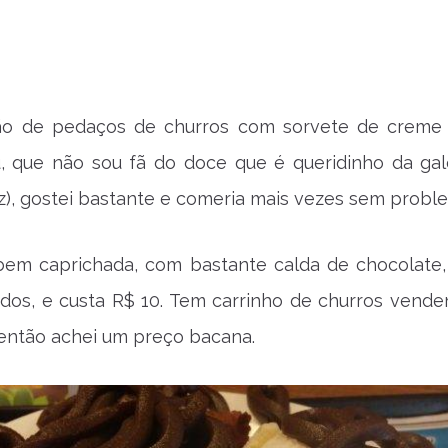
ão de pedaços de churros com sorvete de crem
u, que não sou fã do doce que é queridinho da gal
ez), gostei bastante e comeria mais vezes sem probl
bem caprichada, com bastante calda de chocolate,
odos, e custa R$ 10. Tem carrinho de churros vend
 então achei um preço bacana.