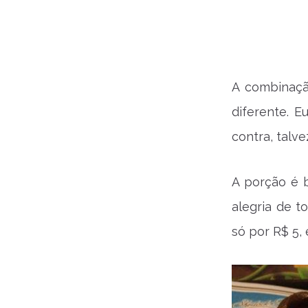
A combinaç
diferente. E
contra, talv
A porção é 
alegria de t
só por R$ 5,