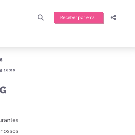
Receber por email
Pesquisar
Compartilhar
ber toda sexta-feira de manhã o resumo
.
Copiar o link
6
Enviar por Whatsapp
5 18:00
Publicar no Facebook
receber novidades
OG
Publicar no X
urantes
 nossos