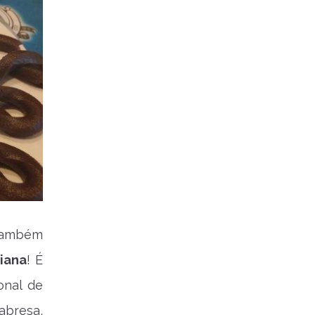
 também
iana
! É
onal de
abresa,