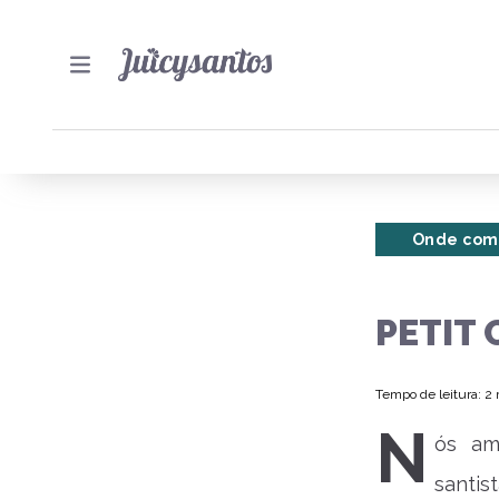
Onde com
PETIT
Tempo de leitura: 2
N
ós am
santis