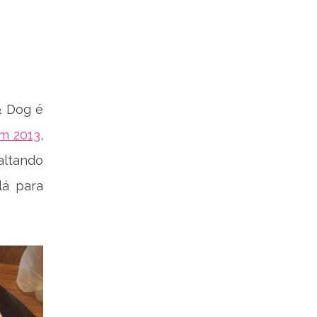
& Dog é
em 2013
,
ltando
lá para