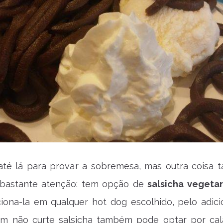
i até lá para provar a sobremesa, mas outra coisa
bastante atenção: tem opção de
salsicha vegetar
ciona-la em qualquer hot dog escolhido, pelo adici
em não curte salsicha também pode optar por cal