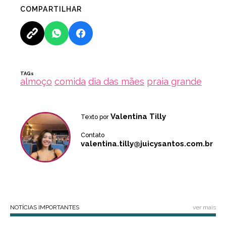
COMPARTILHAR
TAGs
almoço
comida
dia das mães
praia grande
Valentina Tilly
Texto por
Contato
valentina.tilly@juicysantos.com.br
NOTÍCIAS IMPORTANTES
ver mais