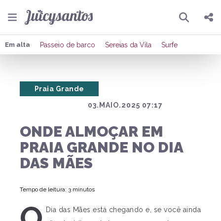
Pesquisar
Compartilhar
Em alta
Passeio de barco
Sereias da Vila
Surfe
Copiar o link
Praia Grande
Enviar por Whatsapp
03.MAIO.2025 07:17
Publicar no Facebook
ONDE ALMOÇAR EM
Publicar no X
PRAIA GRANDE NO DIA
DAS MÃES
Tempo de leitura: 3 minutos
O
Dia das Mães está chegando e, se você ainda