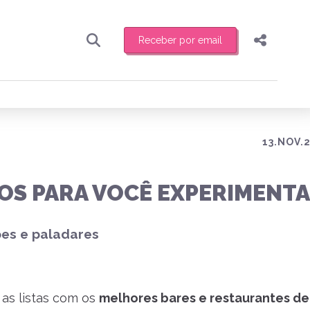
Receber por email
Pesquisar
Compartilhar
ber toda sexta-feira de manhã o resumo
.
Copiar o link
Enviar por Whatsapp
13.NOV.2
Publicar no Facebook
receber novidades
OS PARA VOCÊ EXPERIMENT
Publicar no X
ões e paladares
 as listas com os
melhores bares e restaurantes de