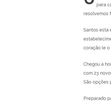
para c
resolvemos f
Santos está 
estabelecime
coração (e o 
Chegou a hor
com 23 novos
São opções p
Preparado pa