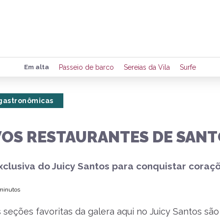
Preencha seus dados para rece
Em alta
Passeio de barco
Sereias da Vila
Surfe
de eventos e notícias da região
gastronômicas
Quero 
VOS RESTAURANTES DE SANT
xclusiva do Juicy Santos para conquistar coraç
 minutos
 seções favoritas da galera aqui no Juicy Santos são