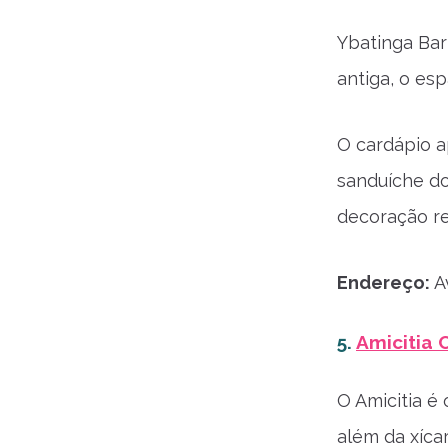
Ybatinga Bar
antiga, o es
O cardápio a
sanduíche do
decoração re
Endereço:
Av
5.
Amicitia 
O Amicitia é
além da xícar