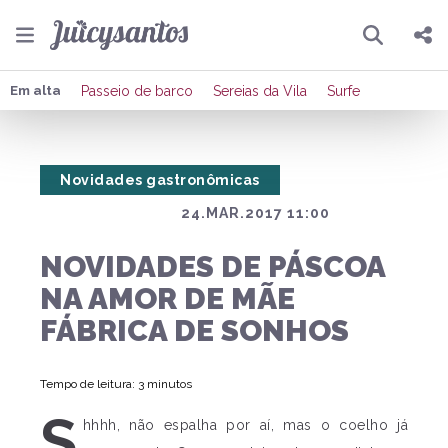
Pesquisar
Compartilhar
Em alta
Passeio de barco
Sereias da Vila
Surfe
Copiar o link
Novidades gastronômicas
Enviar por Whatsapp
24.MAR.2017 11:00
Publicar no Facebook
NOVIDADES DE PÁSCOA
Publicar no X
NA AMOR DE MÃE
FÁBRICA DE SONHOS
Tempo de leitura: 3 minutos
S
hhhh, não espalha por aí, mas o coelho já