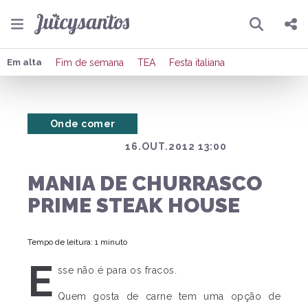
Pesquisar
Compartilhar
Em alta
Fim de semana
TEA
Festa italiana
Copiar o link
Onde comer
Enviar por Whatsapp
16.OUT.2012 13:00
Publicar no Facebook
MANIA DE CHURRASCO
Publicar no X
PRIME STEAK HOUSE
Tempo de leitura: 1 minuto
E
sse não é para os fracos.
Quem gosta de carne tem uma opção de