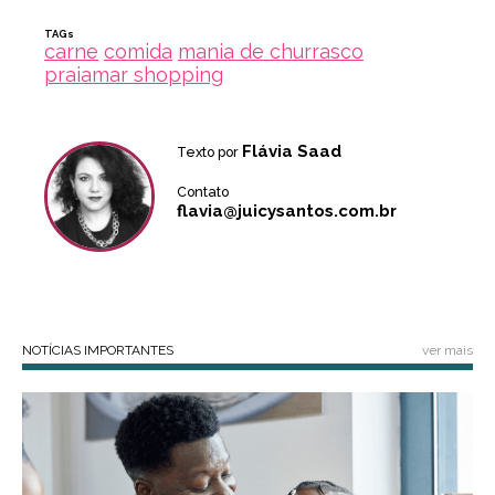
TAGs
carne
comida
mania de churrasco
praiamar shopping
Flávia Saad
Texto por
Contato
flavia@juicysantos.com.br
NOTÍCIAS IMPORTANTES
ver mais