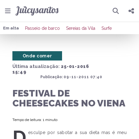
Pesquisar
Compartilhar
Em alta
Passeio de barco
Sereias da Vila
Surfe
Copiar o link
Onde comer
Enviar por Whatsapp
Última atualização:
25-01-2016
Publicar no Facebook
15:49
Publicação:
09-11-2011 07:40
Publicar no X
FESTIVAL DE
CHEESECAKES NO VIENA
Tempo de leitura: 1 minuto
D
esculpe por sabotar a sua dieta mas é meu