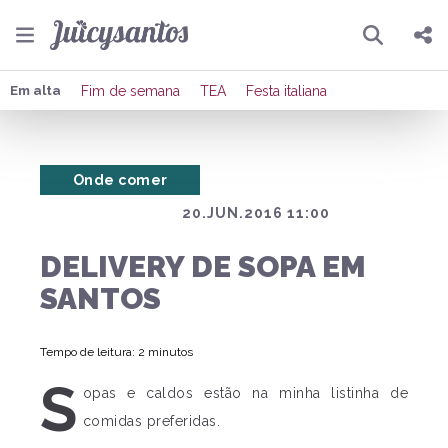
Pesquisar
Compartilhar
Em alta
Fim de semana
TEA
Festa italiana
Copiar o link
Onde comer
Enviar por Whatsapp
20.JUN.2016 11:00
Publicar no Facebook
DELIVERY DE SOPA EM
Publicar no X
SANTOS
Tempo de leitura: 2 minutos
S
opas e caldos estão na minha listinha de
comidas preferidas.