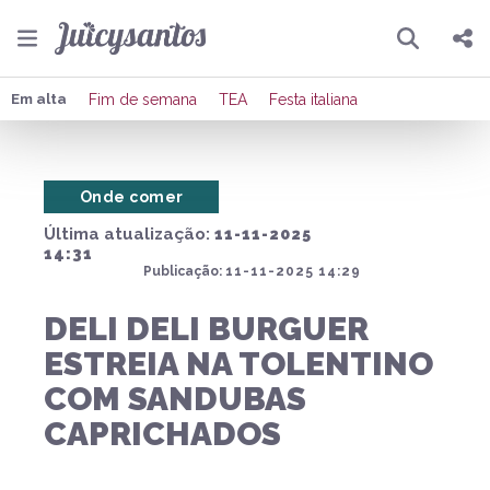
Pesquisar
Compartilhar
Em alta
Fim de semana
TEA
Festa italiana
Copiar o link
Onde comer
Enviar por Whatsapp
Última atualização:
11-11-2025
Publicar no Facebook
14:31
Publicação:
11-11-2025 14:29
Publicar no X
DELI DELI BURGUER
ESTREIA NA TOLENTINO
COM SANDUBAS
CAPRICHADOS