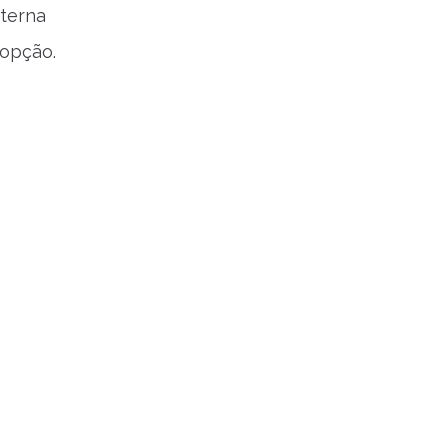
xterna
 opção.