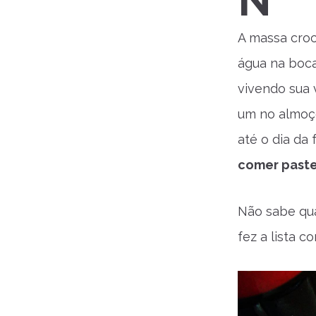
N
A massa croc
água na boca
vivendo sua 
um no almoço
até o dia da
comer paste
Não sabe qua
fez a lista 