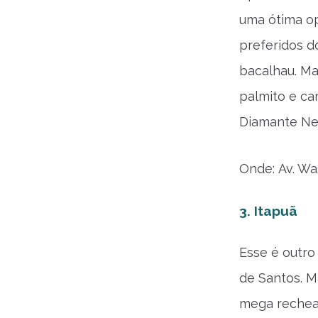
uma ótima op
preferidos d
bacalhau. Ma
palmito e ca
Diamante Neg
Onde: Av. Wa
3. Itapuã
Esse é outro
de Santos. M
mega rechead