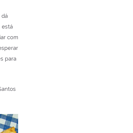
 dá
 está
iar com
esperar
es para
 Santos