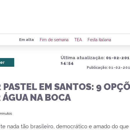
Preencha seus dados para rece
Em alta
Fim de semana
TEA
Festa italiana
de eventos e notícias da região
Última atualização:
01-02-201
er
14:54
Publicação:
01-02-201
Quero 
 PASTEL EM SANTOS: 9 OPÇ
R ÁGUA NA BOCA
 minutos
ste nada tão brasileiro, democrático e amado do que 