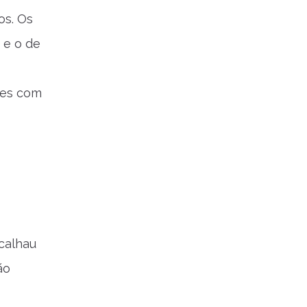
os. Os
 e o de
ces com
acalhau
ão