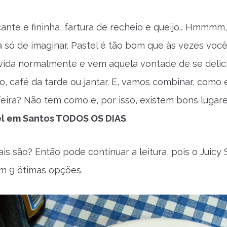
ante e fininha, fartura de recheio e queijo… Hmmmm,
 só de imaginar. Pastel é tão bom que às vezes você
vida normalmente e vem aquela vontade de se delic
, café da tarde ou jantar. E, vamos combinar, como 
 feira? Não tem como e, por isso, existem bons lugar
l em Santos TODOS OS DIAS
.
is são? Então pode continuar a leitura, pois o Juicy
com 9 ótimas opções.