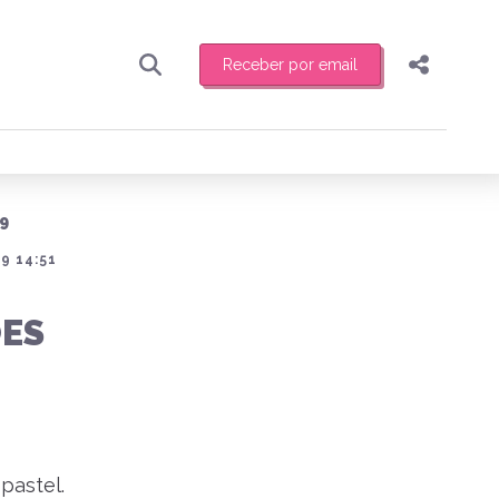
Receber por email
Pesquisar
Compartilhar
ber toda sexta-feira de manhã o resumo
.
Copiar o link
9
Enviar por Whatsapp
9 14:51
Publicar no Facebook
receber novidades
ÕES
Publicar no X
pastel.