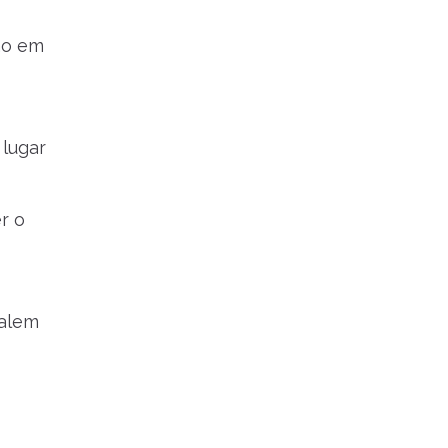
ão em
 lugar
r o
valem