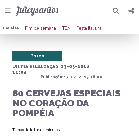
Pesquisar
Compartilhar
Em alta
Fim de semana
TEA
Festa italiana
Copiar o link
Bares
Enviar por Whatsapp
Última atualização:
23-05-2018
Publicar no Facebook
14:04
Publicação:
17-07-2015 18:00
Publicar no X
80 CERVEJAS ESPECIAIS
NO CORAÇÃO DA
POMPÉIA
Tempo de leitura: 4 minutos