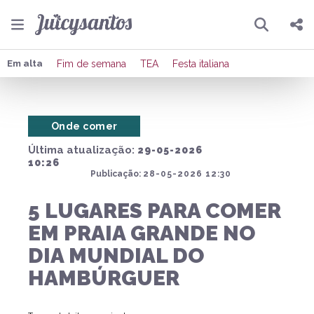
Pesquisar
Compartilhar
Em alta
Fim de semana
TEA
Festa italiana
Copiar o link
Onde comer
Enviar por Whatsapp
Última atualização:
29-05-2026
Publicar no Facebook
10:26
Publicação:
28-05-2026 12:30
Publicar no X
5 LUGARES PARA COMER
EM PRAIA GRANDE NO
DIA MUNDIAL DO
HAMBÚRGUER