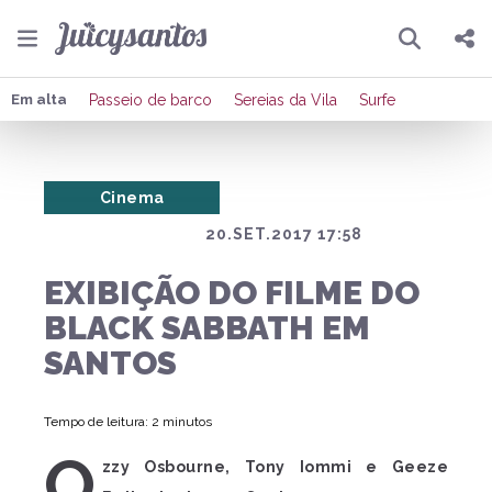
Pesquisar
Compartilhar
Em alta
Passeio de barco
Sereias da Vila
Surfe
Copiar o link
Cinema
Enviar por Whatsapp
20.SET.2017 17:58
Publicar no Facebook
EXIBIÇÃO DO FILME DO
Publicar no X
BLACK SABBATH EM
SANTOS
Tempo de leitura: 2 minutos
O
zzy Osbourne, Tony Iommi e Geeze