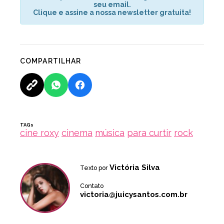
seu email.
Clique e assine a nossa newsletter gratuita!
COMPARTILHAR
TAGs
cine roxy
cinema
música
para curtir
rock
Victória Silva
Texto por
Contato
victoria@juicysantos.com.br