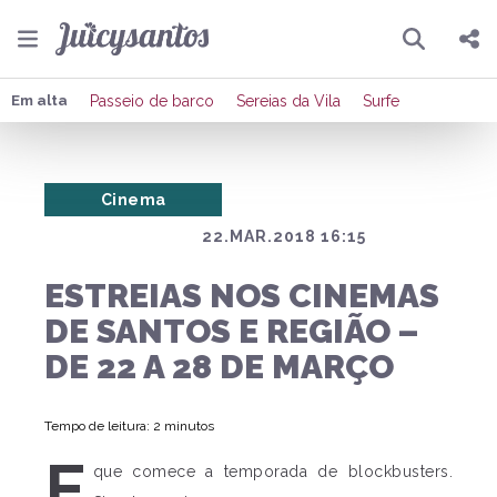
Pesquisar
Compartilhar
Em alta
Passeio de barco
Sereias da Vila
Surfe
Copiar o link
Cinema
Enviar por Whatsapp
22.MAR.2018 16:15
Publicar no Facebook
ESTREIAS NOS CINEMAS
Publicar no X
DE SANTOS E REGIÃO –
DE 22 A 28 DE MARÇO
Tempo de leitura: 2 minutos
E
que comece a temporada de blockbusters.