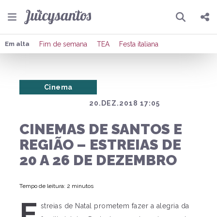
Pesquisar
Compartilhar
Em alta
Fim de semana
TEA
Festa italiana
Copiar o link
Cinema
Enviar por Whatsapp
20.DEZ.2018 17:05
Publicar no Facebook
CINEMAS DE SANTOS E
Publicar no X
REGIÃO – ESTREIAS DE
20 A 26 DE DEZEMBRO
Tempo de leitura: 2 minutos
E
streias de Natal prometem fazer a alegria da